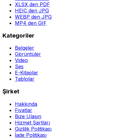
XLSX den PDF
HEIC den JPG
WEBP den JPG
MP4 den GIF
Kategoriler
Belgeler
Görüntüler
Video
Ses
E-Kitaplar
Tablolar
Şirket
Hakkında
Fiyatlar
Bize Ulaşın
Hizmet Şartları
Gizlilik Politikası
İade Politikası