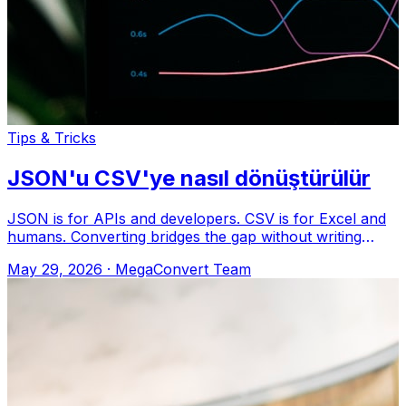
Tips & Tricks
JSON'u CSV'ye nasıl dönüştürülür
JSON is for APIs and developers. CSV is for Excel and
humans. Converting bridges the gap without writing
code. MegaConvert.io Nasıl Gidin
May 29, 2026
·
MegaConvert Team