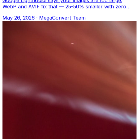
Google Lighthouse says your images are too large.
WebP and AVIF fix that — 25-50% smaller with zero
visible difference. MegaConvert.io Nası
May 26, 2026
·
MegaConvert Team