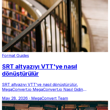
Format Guides
SRT altyazıyı VTT'ye nasıl
dönüştürülür
SRT altyazıyı VTT'ye nasıl dönüştürülür.
MegaConvert.io MegaConvert.io Nasıl Gidin
megaconvert.io/tr/srt-den-vtt. .srt → .vtt Neden HTML
May 28, 2026
·
MegaConvert Team