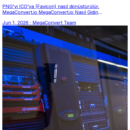
PNG'yi ICO'ya (Favicon) nasıl dönüştürülür.
MegaConvert.io MegaConvert.io Nasıl Gidin
megaconvert.io/tr/png-den-ico. .png → .ico Neden B
Jun 1, 2026
·
MegaConvert Team