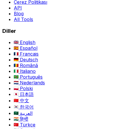
Çerez Politikası
API
Blog
All Tools
Diller
English
Español
Français
Deutsch
Română
Italiano
Português
Nederlands
Polski
日本語
中文
한국어
العربية
हिन्दी
Türkçe