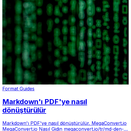
Format Guides
Markdown'ı PDF'ye nasıl
dönüştürülür
Markdown'ı PDF'ye nasıl dönüştürülür. MegaConvert.io
MegaConvert.io Nasıl Gidin megaconvert.io/tr/md-den-