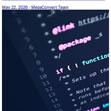
pdf. .md → .pdf Neden Documenta
May 22, 2026
·
MegaConvert Team