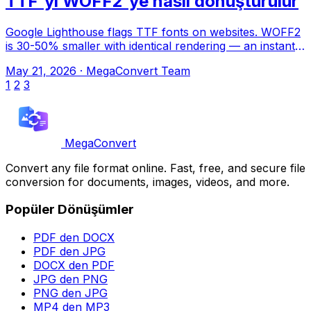
TTF'yi WOFF2'ye nasıl dönüştürülür
Google Lighthouse flags TTF fonts on websites. WOFF2
is 30-50% smaller with identical rendering — an instant
performance win. MegaConvert.io
May 21, 2026
·
MegaConvert Team
1
2
3
MegaConvert
Convert any file format online. Fast, free, and secure file
conversion for documents, images, videos, and more.
Popüler Dönüşümler
PDF den DOCX
PDF den JPG
DOCX den PDF
JPG den PNG
PNG den JPG
MP4 den MP3