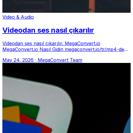
Video & Audio
Videodan ses nasıl çıkarılır
Videodan ses nasıl çıkarılır. MegaConvert.io
MegaConvert.io Nasıl Gidin megaconvert.io/tr/mp4-den-
mp3. .mp4 → .mp3 Neden Podcasts — reco
May 24, 2026
·
MegaConvert Team