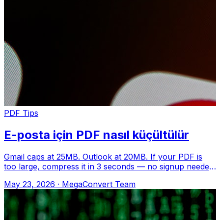
PDF Tips
E-posta için PDF nasıl küçültülür
Gmail caps at 25MB. Outlook at 20MB. If your PDF is
too large, compress it in 3 seconds — no signup needed.
MegaConvert.io Nasıl Gidin meg
May 23, 2026
·
MegaConvert Team