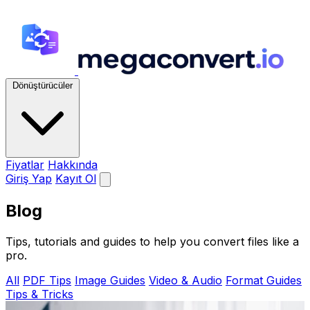
Dönüştürücüler
Fiyatlar
Hakkında
Giriş Yap
Kayıt Ol
Blog
Tips, tutorials and guides to help you convert files like a
pro.
All
PDF Tips
Image Guides
Video & Audio
Format Guides
Tips & Tricks