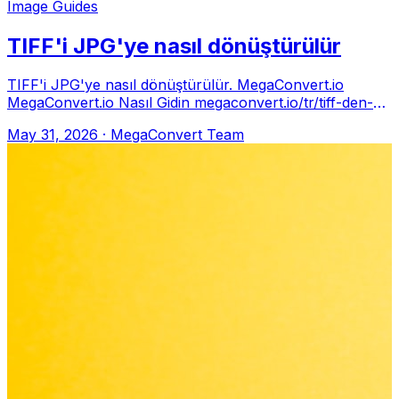
Image Guides
TIFF'i JPG'ye nasıl dönüştürülür
TIFF'i JPG'ye nasıl dönüştürülür. MegaConvert.io
MegaConvert.io Nasıl Gidin megaconvert.io/tr/tiff-den-
jpg. .tiff → .jpg Neden File size
May 31, 2026
·
MegaConvert Team