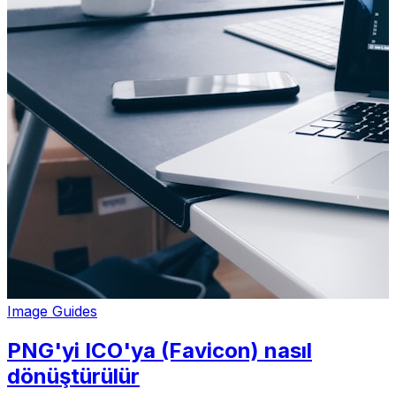
Image Guides
PNG'yi ICO'ya (Favicon) nasıl
dönüştürülür