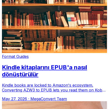
Format Guides
Kindle kitaplarını EPUB'a nasıl
dönüştürülür
Kindle books are locked to Amazon's ecosystem.
Converting AZW3 to EPUB lets you read them on Kobo,
Apple Books, or any e-reader. MegaConvert
May 27, 2026
·
MegaConvert Team