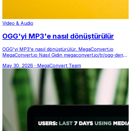
Video & Audio
OGG'yi MP3'e nasıl dönüştürülür
OGG'yi MP3'e nasıl dönüştürülür. MegaConvert.io
MegaConvert.io Nasıl Gidin megaconvert.io/tr/ogg-den-
mp3. .ogg → .mp3 Neden Compatibilit
May 30, 2026
·
MegaConvert Team