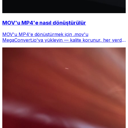
MOV'u MP4'e nasıl dönüştürülür
MOV'u MP4'e dönüştürmek için .mov'u
MegaConvert.io'ya yükleyin — kalite korunur, her yerde
oynatılır, ücretsiz.