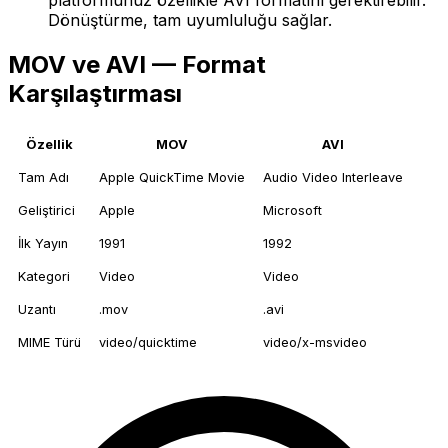
Dönüştürme, tam uyumluluğu sağlar.
MOV ve AVI — Format
Karşılaştırması
Özellik
MOV
AVI
Tam Adı
Apple QuickTime Movie
Audio Video Interleave
Geliştirici
Apple
Microsoft
İlk Yayın
1991
1992
Kategori
Video
Video
Uzantı
.mov
.avi
MIME Türü
video/quicktime
video/x-msvideo