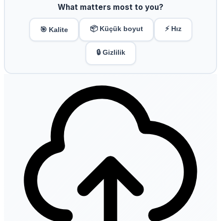
What matters most to you?
📦 Küçük boyut
⚡ Hız
🎯 Kalite
🔒 Gizlilik