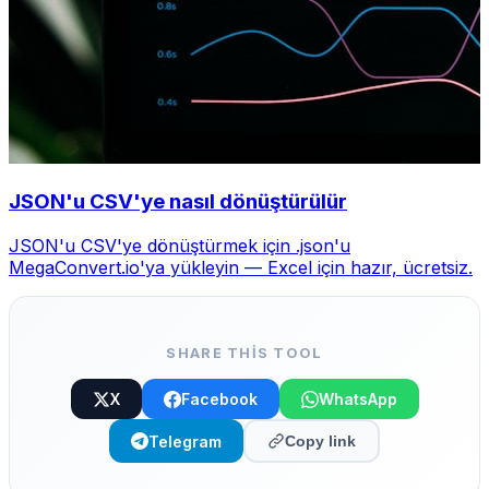
JSON'u CSV'ye nasıl dönüştürülür
JSON'u CSV'ye dönüştürmek için .json'u
MegaConvert.io'ya yükleyin — Excel için hazır, ücretsiz.
SHARE THIS TOOL
X
Facebook
WhatsApp
Telegram
Copy link