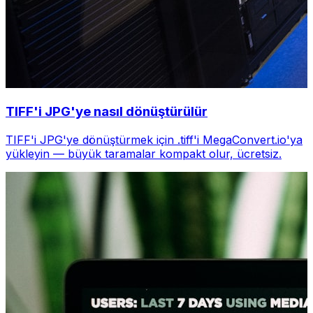
TIFF'i JPG'ye nasıl dönüştürülür
TIFF'i JPG'ye dönüştürmek için .tiff'i MegaConvert.io'ya
yükleyin — büyük taramalar kompakt olur, ücretsiz.