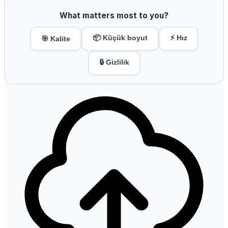
What matters most to you?
📦 Küçük boyut
⚡ Hız
🎯 Kalite
🔒 Gizlilik