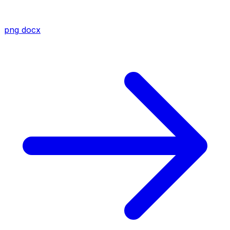
png
docx