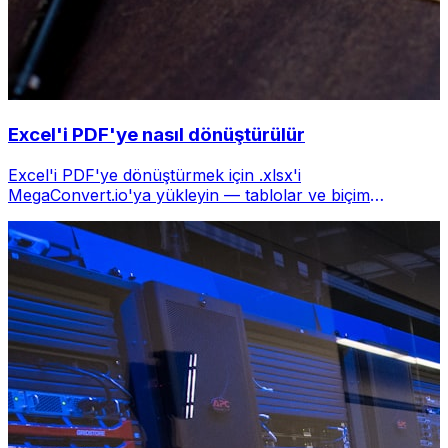
Excel'i PDF'ye nasıl dönüştürülür
Excel'i PDF'ye dönüştürmek için .xlsx'i
MegaConvert.io'ya yükleyin — tablolar ve biçim
korunur, ücretsiz.