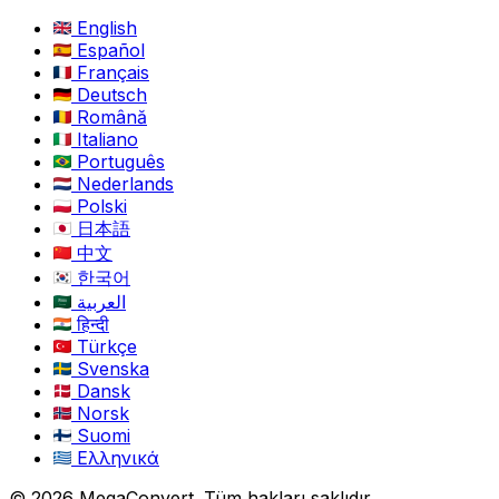
English
Español
Français
Deutsch
Română
Italiano
Português
Nederlands
Polski
日本語
中文
한국어
العربية
हिन्दी
Türkçe
Svenska
Dansk
Norsk
Suomi
Ελληνικά
© 2026 MegaConvert. Tüm hakları saklıdır.