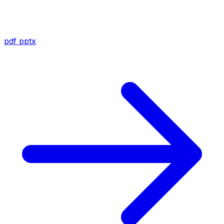
pdf
pptx