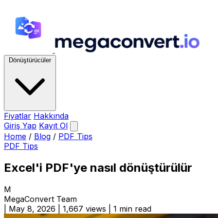
Dönüştürücüler
Fiyatlar
Hakkında
Giriş Yap
Kayıt Ol
Home
/
Blog
/
PDF Tips
PDF Tips
Excel'i PDF'ye nasıl dönüştürülür
M
MegaConvert Team
|
May 8, 2026
|
1,667 views
|
1 min read