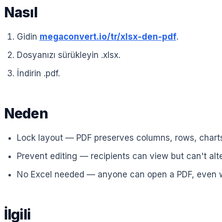
Nasıl
Gidin
megaconvert.io/tr/xlsx-den-pdf
.
Dosyanızı sürükleyin .xlsx.
İndirin .pdf.
Neden
Lock layout — PDF preserves columns, rows, charts
Prevent editing — recipients can view but can't alt
No Excel needed — anyone can open a PDF, even wi
İlgili