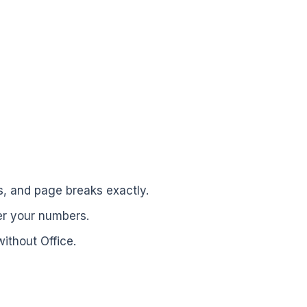
, and page breaks exactly.
er your numbers.
thout Office.