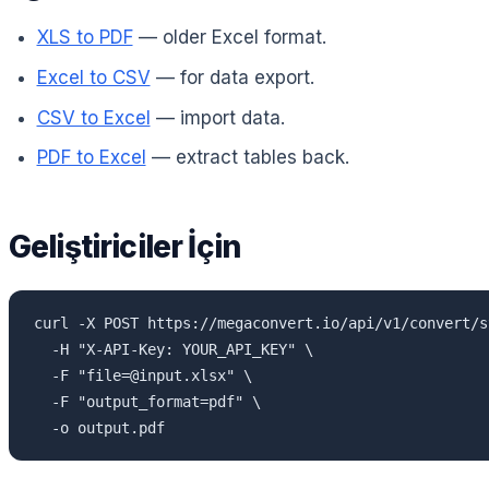
XLS to PDF
— older Excel format.
Excel to CSV
— for data export.
CSV to Excel
— import data.
PDF to Excel
— extract tables back.
Geliştiriciler İçin
curl -X POST https://megaconvert.io/api/v1/convert/sy
  -H "X-API-Key: YOUR_API_KEY" \

  -F "file=@input.xlsx" \

  -F "output_format=pdf" \

  -o output.pdf