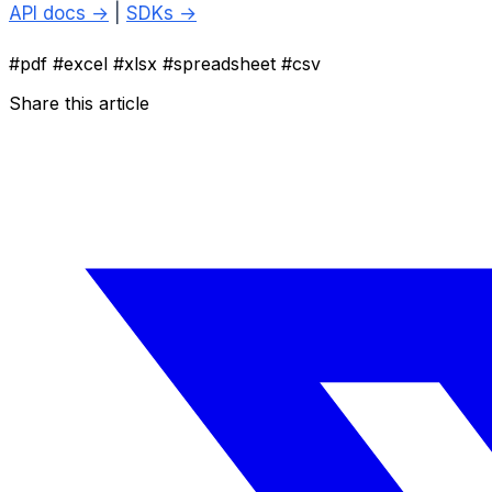
API docs →
|
SDKs →
#pdf
#excel
#xlsx
#spreadsheet
#csv
Share this article