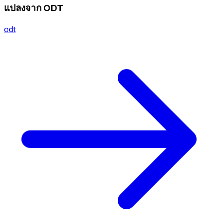
แปลงจาก ODT
odt