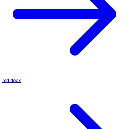
md
docx