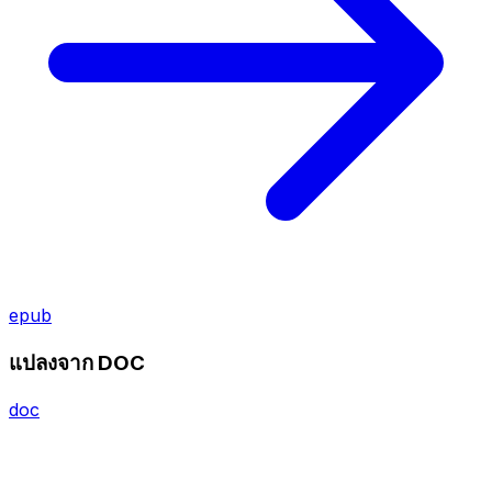
epub
แปลงจาก DOC
doc