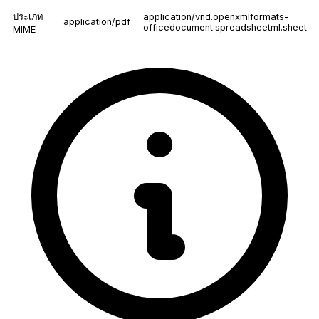
ประเภท
application/vnd.openxmlformats-
application/pdf
officedocument.spreadsheetml.sheet
MIME