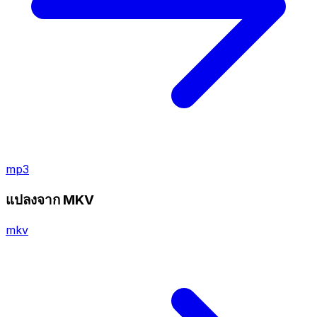
mp3
แปลงจาก MKV
mkv