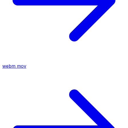
webm
mov