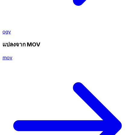
ogv
แปลงจาก MOV
mov