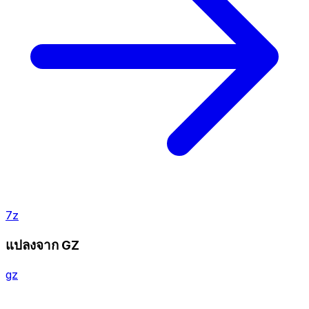
7z
แปลงจาก GZ
gz