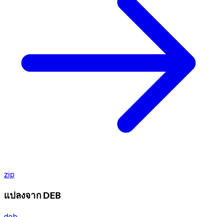
zip
แปลงจาก DEB
deb