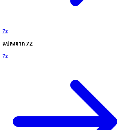
7z
แปลงจาก 7Z
7z