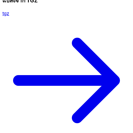
แปลงจาก TGZ
tgz