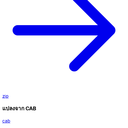
zip
แปลงจาก CAB
cab