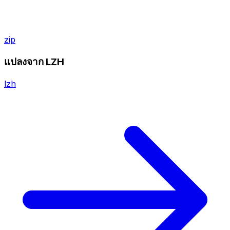
zip
แปลงจาก LZH
lzh