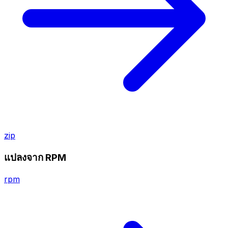
zip
แปลงจาก RPM
rpm