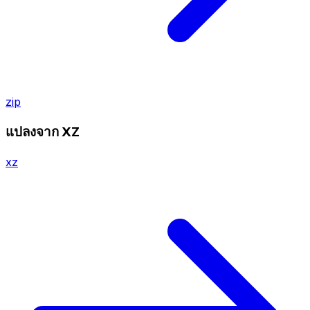
zip
แปลงจาก XZ
xz