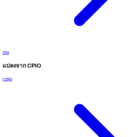
zip
แปลงจาก CPIO
cpio