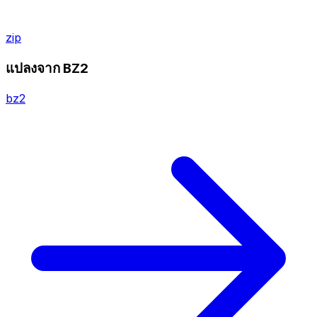
zip
แปลงจาก BZ2
bz2