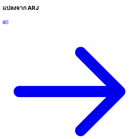
แปลงจาก ARJ
arj