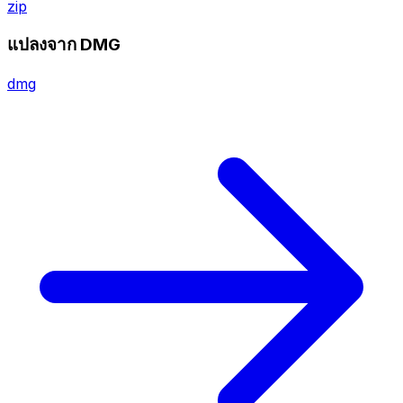
zip
แปลงจาก DMG
dmg