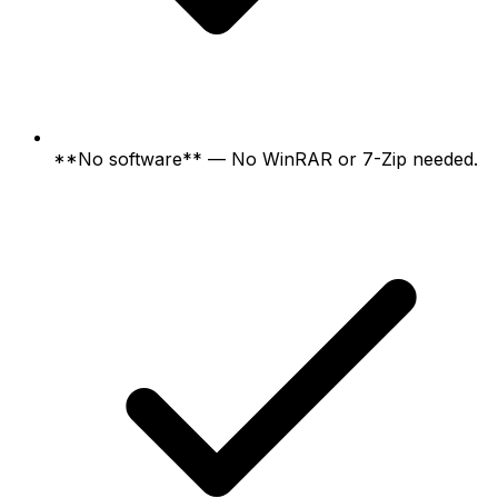
**No software** — No WinRAR or 7-Zip needed.