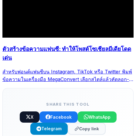
ตัวสร้างข้อความแฟนซี: ทำให้โพสต์โซเชียลมีเดียโดด
เด่น
สำหรับฟอนต์แฟนซีบน Instagram, TikTok หรือ Twitter พิมพ์
ข้อความในเครื่องมือ MegaConvert เลือกสไตล์แล้วคัดลอก-
วาง
SHARE THIS TOOL
X
Facebook
WhatsApp
Telegram
Copy link