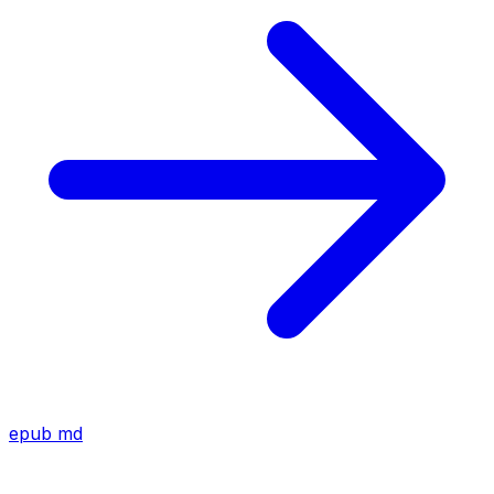
epub
md