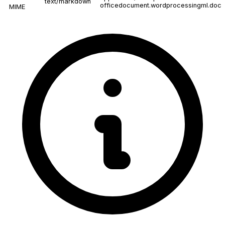
text/markdown
officedocument.wordprocessingml.doc
MIME