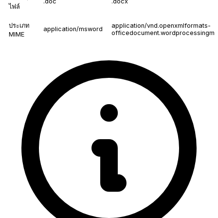
.doc
.docx
ไฟล์
ประเภท
application/vnd.openxmlformats-
application/msword
officedocument.wordprocessingml
MIME