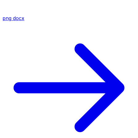
png
docx