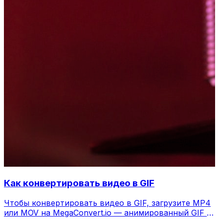
Как конвертировать видео в GIF
Чтобы конвертировать видео в GIF, загрузите MP4
или MOV на MegaConvert.io — анимированный GIF за