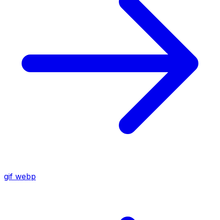
gif
webp