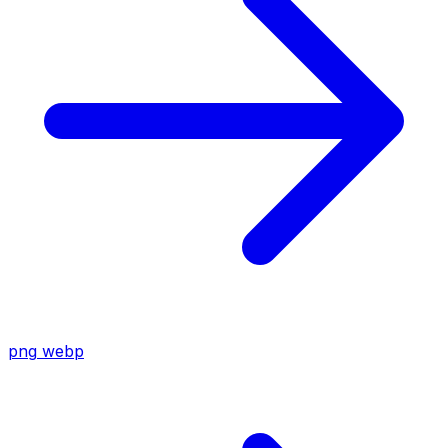
png
webp