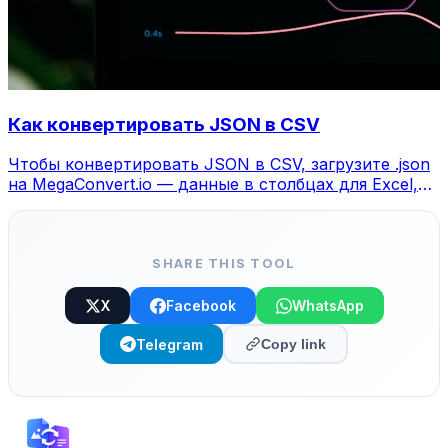
Как конвертировать JSON в CSV
Чтобы конвертировать JSON в CSV, загрузите .json
на MegaConvert.io — данные в столбцах для Excel,
бесплатно.
SHARE THIS TOOL
X
Facebook
WhatsApp
Telegram
Copy link