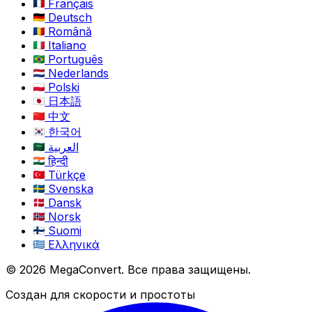
Français
Deutsch
Română
Italiano
Português
Nederlands
Polski
日本語
中文
한국어
العربية
हिन्दी
Türkçe
Svenska
Dansk
Norsk
Suomi
Ελληνικά
© 2026 MegaConvert. Все права защищены.
Создан для скорости и простоты