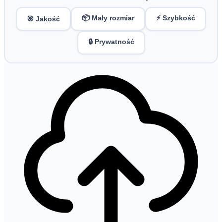
📦 Mały rozmiar
⚡ Szybkość
🎯 Jakość
🔒 Prywatność