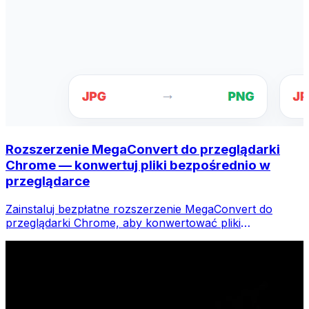
Rozszerzenie MegaConvert do przeglądarki
Chrome — konwertuj pliki bezpośrednio w
przeglądarce
Zainstaluj bezpłatne rozszerzenie MegaConvert do
przeglądarki Chrome, aby konwertować pliki
bezpośrednio z paska narzędzi przeglądarki. Kliknij
prawym przyciskiem myszy dowolny plik do konwersji i
uzyskaj natychmiastowy dostęp do wszystkich narzędzi
w przeglądarce Chrome.