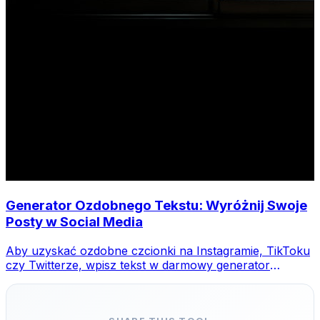
Generator Ozdobnego Tekstu: Wyróżnij Swoje
Posty w Social Media
Aby uzyskać ozdobne czcionki na Instagramie, TikToku
czy Twitterze, wpisz tekst w darmowy generator
MegaConvert, wybierz styl i skopiuj-wklej.