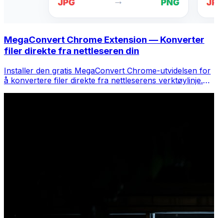
MegaConvert Chrome Extension — Konverter
filer direkte fra nettleseren din
Installer den gratis MegaConvert Chrome-utvidelsen for
å konvertere filer direkte fra nettleserens verktøylinje.
Høyreklikk på hvilken som helst fil for å konvertere, få
tilgang til alle verktøyene umiddelbart fra Chrome.