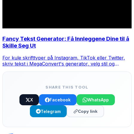
Fancy Tekst Generator: Få Innleggene Dine til å
Skille Seg Ut
For kule skrifttyper på Instagram, TikTok eller Twitter,
skriv tekst i MegaConvert's generator, velg stil og
kopier-lim.
SHARE THIS TOOL
X
Facebook
WhatsApp
Telegram
Copy link