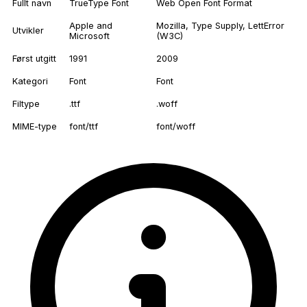
Fullt navn
TrueType Font
Web Open Font Format
Apple and
Mozilla, Type Supply, LettError
Utvikler
Microsoft
(W3C)
Først utgitt
1991
2009
Kategori
Font
Font
Filtype
.ttf
.woff
MIME-type
font/ttf
font/woff