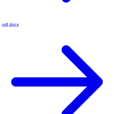
odt
docx