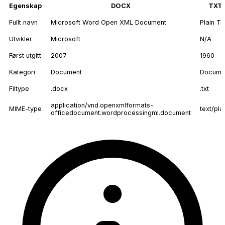
Egenskap
DOCX
TXT
Fullt navn
Microsoft Word Open XML Document
Plain Te
Utvikler
Microsoft
N/A
Først utgitt
2007
1960
Kategori
Document
Docume
Filtype
.docx
.txt
application/vnd.openxmlformats-
MIME-type
text/pla
officedocument.wordprocessingml.document