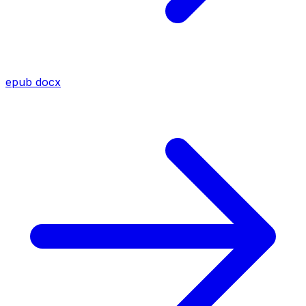
epub
docx