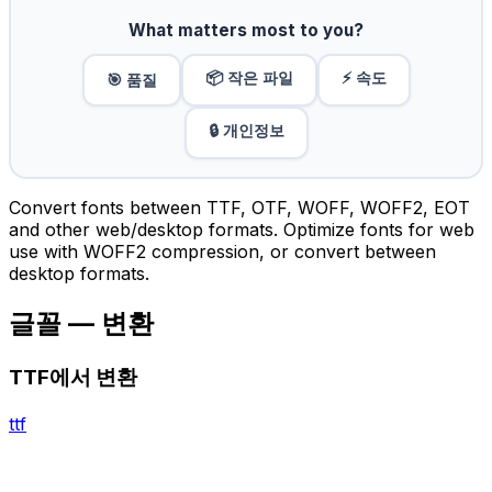
What matters most to you?
📦 작은 파일
⚡ 속도
🎯 품질
🔒 개인정보
Convert fonts between TTF, OTF, WOFF, WOFF2, EOT
and other web/desktop formats. Optimize fonts for web
use with WOFF2 compression, or convert between
desktop formats.
글꼴 — 변환
TTF에서 변환
ttf