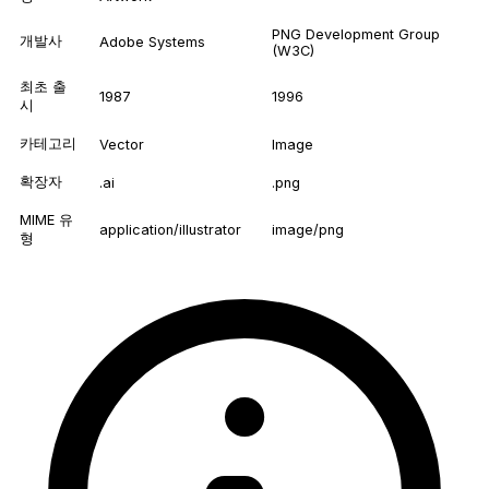
PNG Development Group
개발사
Adobe Systems
(W3C)
최초 출
1987
1996
시
카테고리
Vector
Image
확장자
.ai
.png
MIME 유
application/illustrator
image/png
형