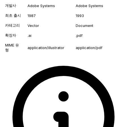
개발사
Adobe Systems
Adobe Systems
최초 출시
1987
1993
카테고리
Vector
Document
확장자
.ai
.pdf
MIME 유
application/illustrator
application/pdf
형