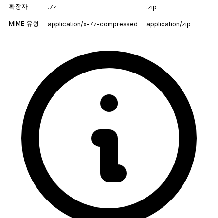
확장자
.7z
.zip
MIME 유형
application/x-7z-compressed
application/zip