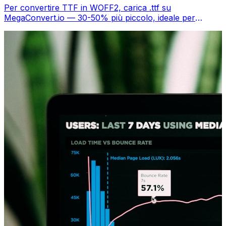
Per convertire TTF in WOFF2, carica .ttf su
MegaConvert.io — 30-50% più piccolo, ideale per
performance web, gratis.