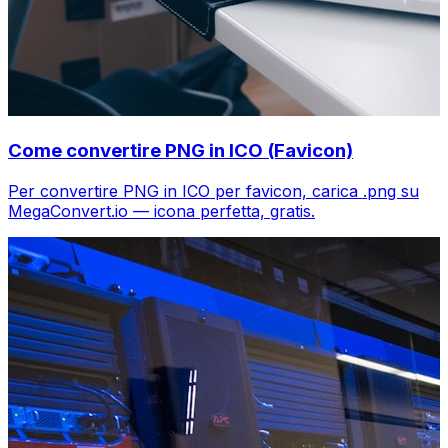
Come convertire PNG in ICO (Favicon)
Per convertire PNG in ICO per favicon, carica .png su
MegaConvert.io — icona perfetta, gratis.