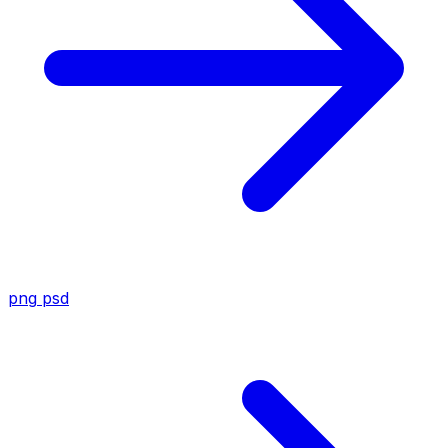
png
psd