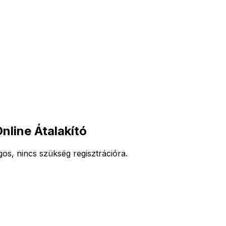
line Átalakító
s, nincs szükség regisztrációra.