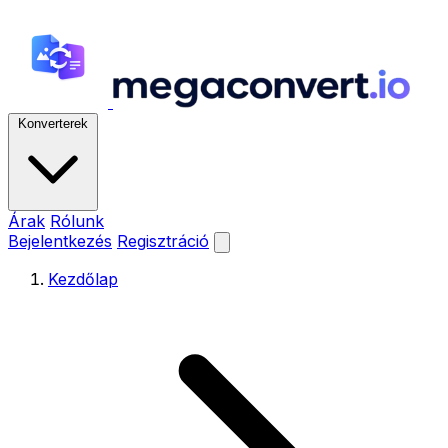
Konverterek
Árak
Rólunk
Bejelentkezés
Regisztráció
Kezdőlap