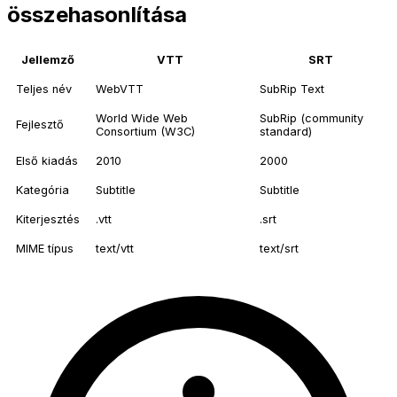
összehasonlítása
Jellemző
VTT
SRT
Teljes név
WebVTT
SubRip Text
World Wide Web
SubRip (community
Fejlesztő
Consortium (W3C)
standard)
Első kiadás
2010
2000
Kategória
Subtitle
Subtitle
Kiterjesztés
.vtt
.srt
MIME típus
text/vtt
text/srt