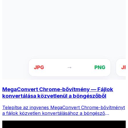
MegaConvert Chrome-bővítmény — Fájlok
konvertálása közvetlenül a böngészőből
Telepítse az ingyenes MegaConvert Chrome-bővítményt
a fájlok közvetlen konvertálásához a böngésző
eszköztáráról. Kattintson a jobb gombbal bármelyik
fájlra a konvertáláshoz, és azonnal elérje az összes