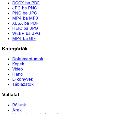
DOCX ba PDF
JPG ba PNG
PNG ba JPG
MP4 ba MP3
XLSX ba PDF
HEIC ba JPG
WEBP ba JPG
MP4 ba GIF
Kategóriák
Dokumentumok
Képek
Videó
Hang
E-könyvek
Táblázatok
Vállalat
Rólunk
Árak