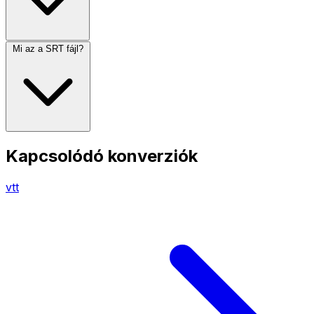
Mi az a SRT fájl?
Kapcsolódó konverziók
vtt