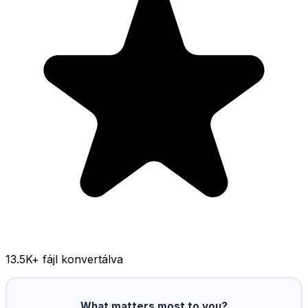
13.5K
+ fájl konvertálva
What matters most to you?