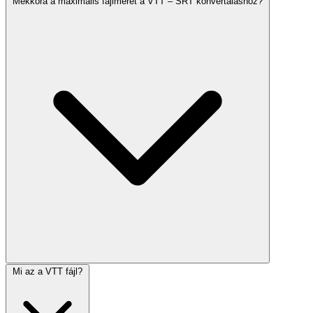
Mekkora a maximális fájlméret a VTT – SRT konvertáláshoz?
Mi az a VTT fájl?