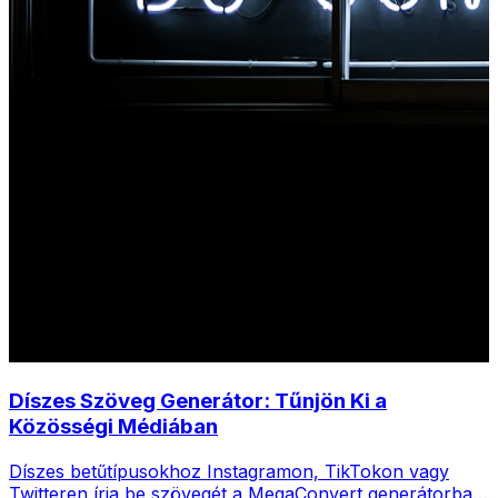
Díszes Szöveg Generátor: Tűnjön Ki a
Közösségi Médiában
Díszes betűtípusokhoz Instagramon, TikTokon vagy
Twitteren írja be szövegét a MegaConvert generátorba,