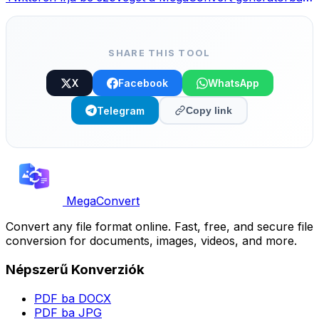
válasszon stílust és másolja.
SHARE THIS TOOL
X
Facebook
WhatsApp
Telegram
Copy link
MegaConvert
Convert any file format online. Fast, free, and secure file
conversion for documents, images, videos, and more.
Népszerű Konverziók
PDF ba DOCX
PDF ba JPG