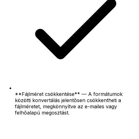
**Fájlméret csökkentése** — A formátumok
közötti konvertálás jelentősen csökkentheti a
fájlméretet, megkönnyítve az e-mailes vagy
felhőalapú megosztást.