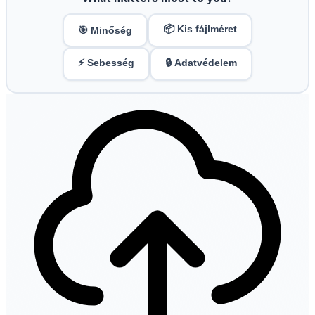
📦 Kis fájlméret
🎯 Minőség
⚡ Sebesség
🔒 Adatvédelem