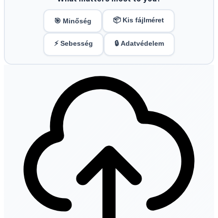
📦 Kis fájlméret
🎯 Minőség
⚡ Sebesség
🔒 Adatvédelem