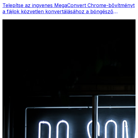
Telepítse az ingyenes MegaConvert Chrome-bővítményt
a fájlok közvetlen konvertálásához a böngésző
eszköztáráról. Kattintson a jobb gombbal bármelyik
fájlra a konvertáláshoz, és azonnal elérje az összes
eszközt a Chrome-ból.