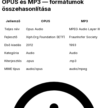
OPUS és MP3 — formátumok
összehasonlítása
Jellemző
OPUS
MP3
Teljes név
Opus Audio
MPEG Audio Layer III
Fejlesztő
Xiph.Org Foundation (IETF)
Fraunhofer Society
Első kiadás
2012
1993
Kategória
Audio
Audio
Kiterjesztés
.opus
.mp3
MIME típus
audio/opus
audio/mpeg