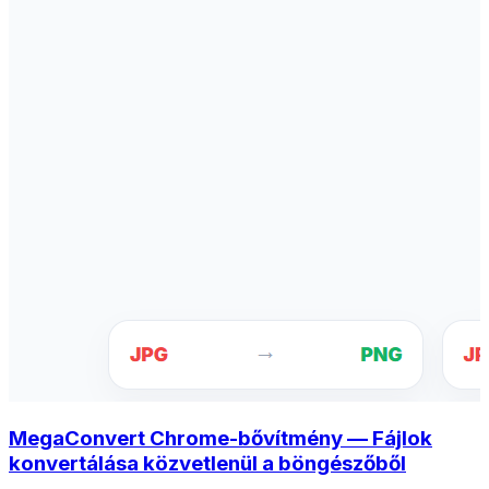
MegaConvert Chrome-bővítmény — Fájlok
konvertálása közvetlenül a böngészőből