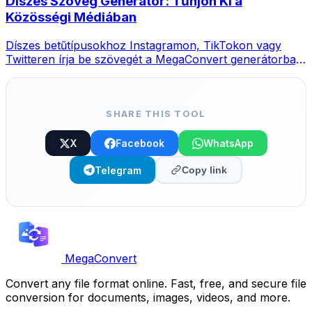
Díszes Szöveg Generátor: Tűnjön Ki a
Közösségi Médiában
Díszes betűtípusokhoz Instagramon, TikTokon vagy
Twitteren írja be szövegét a MegaConvert generátorba,
válasszon stílust és másolja.
SHARE THIS TOOL
X
Facebook
WhatsApp
Telegram
Copy link
MegaConvert
Convert any file format online. Fast, free, and secure file
conversion for documents, images, videos, and more.