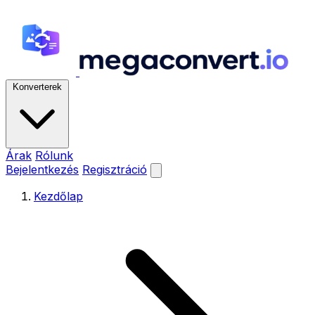
Konverterek
Árak
Rólunk
Bejelentkezés
Regisztráció
Kezdőlap