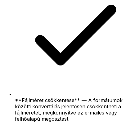
**Fájlméret csökkentése** — A formátumok
közötti konvertálás jelentősen csökkentheti a
fájlméretet, megkönnyítve az e-mailes vagy
felhőalapú megosztást.