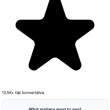
13.5K
+ fájl konvertálva
What matters most to you?