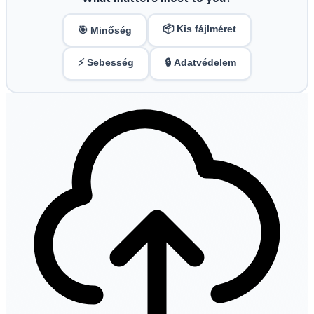
📦 Kis fájlméret
🎯 Minőség
⚡ Sebesség
🔒 Adatvédelem