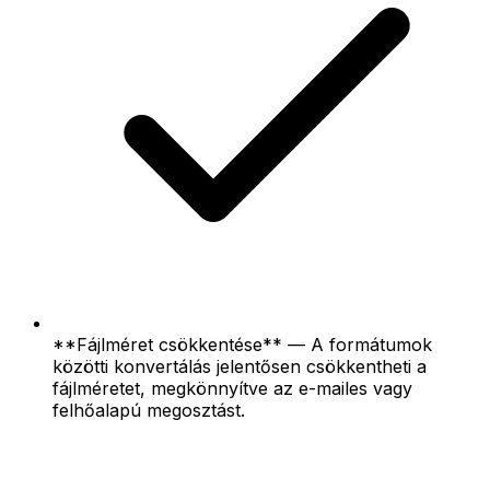
**Fájlméret csökkentése** — A formátumok
közötti konvertálás jelentősen csökkentheti a
fájlméretet, megkönnyítve az e-mailes vagy
felhőalapú megosztást.