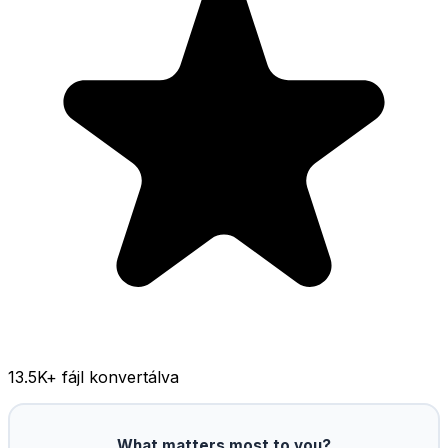
13.5K
+ fájl konvertálva
What matters most to you?