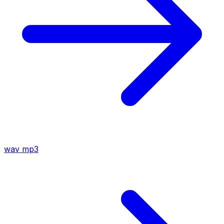
wav
mp3