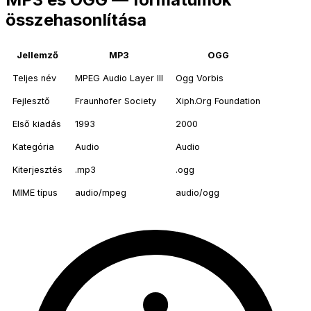
összehasonlítása
Jellemző
MP3
OGG
Teljes név
MPEG Audio Layer III
Ogg Vorbis
Fejlesztő
Fraunhofer Society
Xiph.Org Foundation
Első kiadás
1993
2000
Kategória
Audio
Audio
Kiterjesztés
.mp3
.ogg
MIME típus
audio/mpeg
audio/ogg