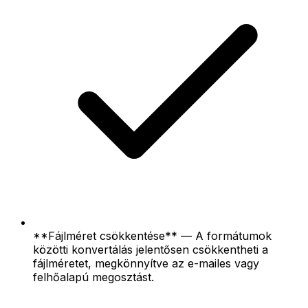
**Fájlméret csökkentése** — A formátumok
közötti konvertálás jelentősen csökkentheti a
fájlméretet, megkönnyítve az e-mailes vagy
felhőalapú megosztást.