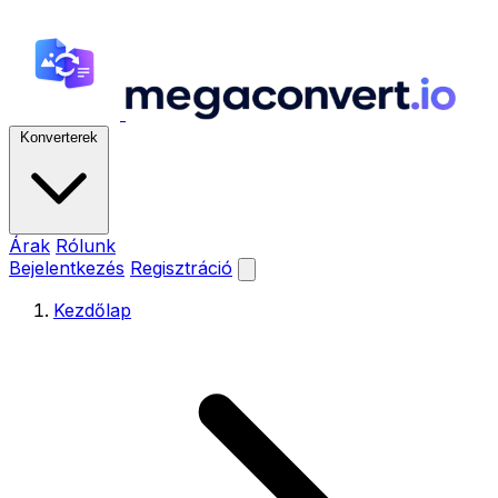
Konverterek
Árak
Rólunk
Bejelentkezés
Regisztráció
Kezdőlap