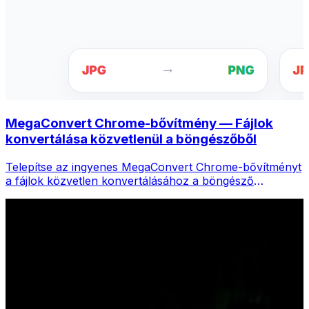
MegaConvert Chrome-bővítmény — Fájlok
konvertálása közvetlenül a böngészőből
Telepítse az ingyenes MegaConvert Chrome-bővítményt
a fájlok közvetlen konvertálásához a böngésző
eszköztáráról. Kattintson a jobb gombbal bármelyik
fájlra a konvertáláshoz, és azonnal elérje az összes
eszközt a Chrome-ból.