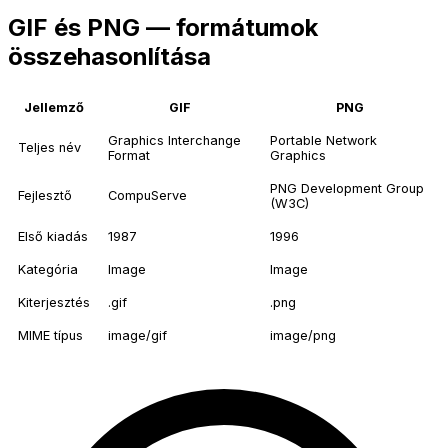
GIF és PNG — formátumok
összehasonlítása
Jellemző
GIF
PNG
Graphics Interchange
Portable Network
Teljes név
Format
Graphics
PNG Development Group
Fejlesztő
CompuServe
(W3C)
Első kiadás
1987
1996
Kategória
Image
Image
Kiterjesztés
.gif
.png
MIME típus
image/gif
image/png