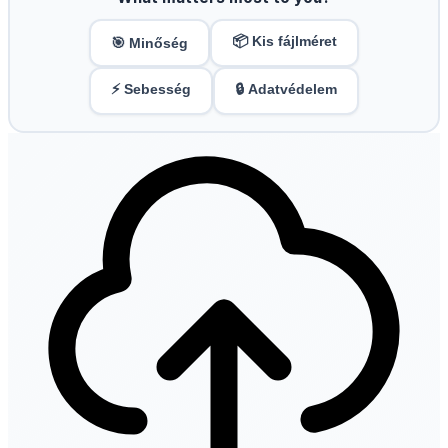
📦 Kis fájlméret
🎯 Minőség
⚡ Sebesség
🔒 Adatvédelem