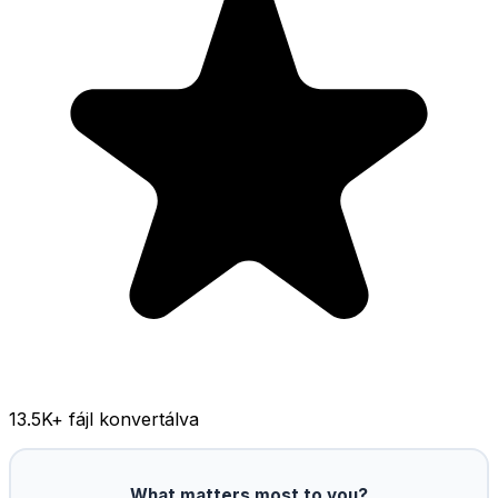
13.5K
+ fájl konvertálva
What matters most to you?