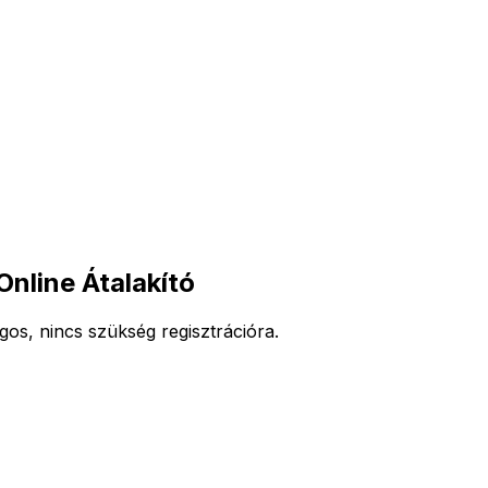
line Átalakító
os, nincs szükség regisztrációra.