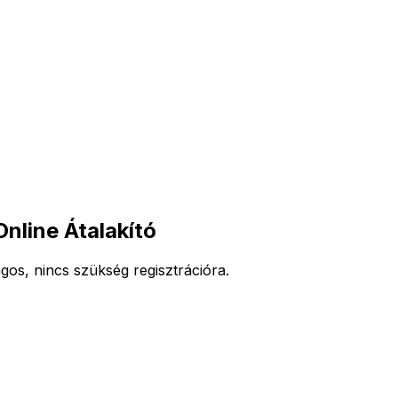
line Átalakító
os, nincs szükség regisztrációra.