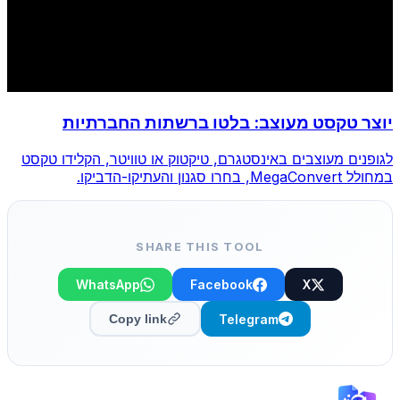
יוצר טקסט מעוצב: בלטו ברשתות החברתיות
לגופנים מעוצבים באינסטגרם, טיקטוק או טוויטר, הקלידו טקסט
במחולל MegaConvert, בחרו סגנון והעתיקו-הדביקו.
SHARE THIS TOOL
WhatsApp
Facebook
X
Telegram
Copy link