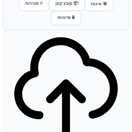
📦 קובץ קטן
⚡ מהירות
🎯 איכות
🔒 פרטיות