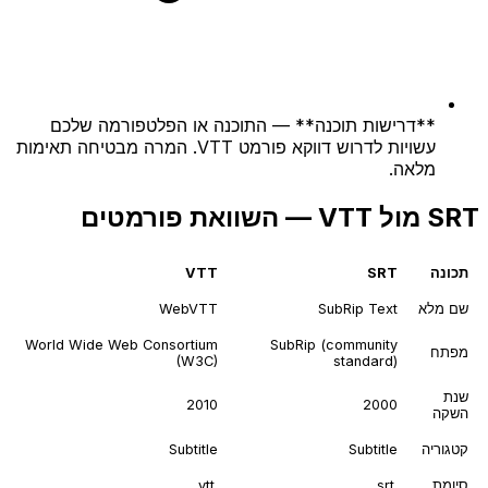
**דרישות תוכנה** — התוכנה או הפלטפורמה שלכם
עשויות לדרוש דווקא פורמט VTT. המרה מבטיחה תאימות
מלאה.
SRT מול VTT — השוואת פורמטים
תכונה
SRT
VTT
שם מלא
SubRip Text
WebVTT
World Wide Web Consortium
SubRip (community
מפתח
(W3C)
standard)
שנת
2010
2000
השקה
קטגוריה
Subtitle
Subtitle
סיומת
.srt
.vtt