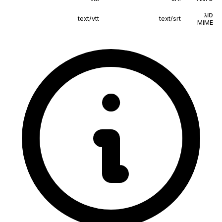
סוג
text/vtt
text/srt
MIME