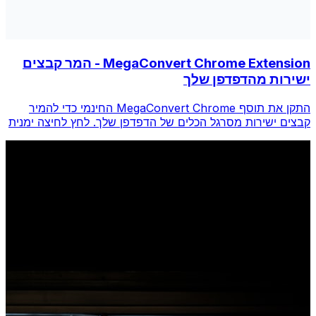
MegaConvert Chrome Extension - המר קבצים
ישירות מהדפדפן שלך
התקן את תוסף MegaConvert Chrome החינמי כדי להמיר
קבצים ישירות מסרגל הכלים של הדפדפן שלך. לחץ לחיצה ימנית
על כל קובץ להמרה, גש לכל הכלים באופן מיידי מ-Chrome.