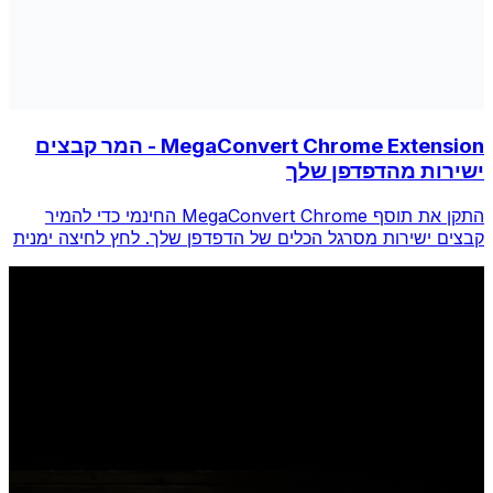
MegaConvert Chrome Extension - המר קבצים
ישירות מהדפדפן שלך
התקן את תוסף MegaConvert Chrome החינמי כדי להמיר
קבצים ישירות מסרגל הכלים של הדפדפן שלך. לחץ לחיצה ימנית
על כל קובץ להמרה, גש לכל הכלים באופן מיידי מ-Chrome.