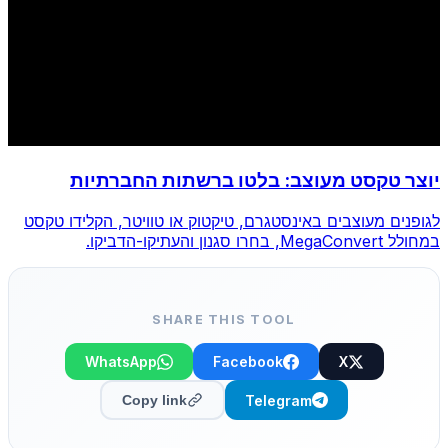
יוצר טקסט מעוצב: בלטו ברשתות החברתיות
לגופנים מעוצבים באינסטגרם, טיקטוק או טוויטר, הקלידו טקסט
במחולל MegaConvert, בחרו סגנון והעתיקו-הדביקו.
SHARE THIS TOOL
WhatsApp
Facebook
X
Telegram
Copy link