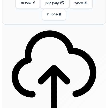
📦 קובץ קטן
⚡ מהירות
🎯 איכות
🔒 פרטיות