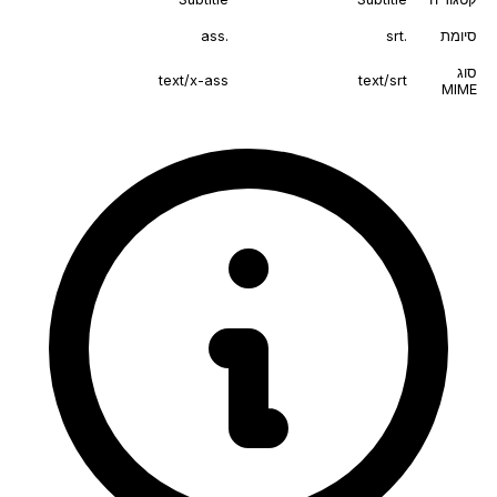
סיומת
.srt
.ass
סוג
text/x-ass
text/srt
MIME