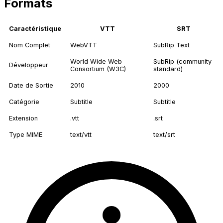
Formats
Caractéristique
VTT
SRT
Nom Complet
WebVTT
SubRip Text
World Wide Web
SubRip (community
Développeur
Consortium (W3C)
standard)
Date de Sortie
2010
2000
Catégorie
Subtitle
Subtitle
Extension
.vtt
.srt
Type MIME
text/vtt
text/srt