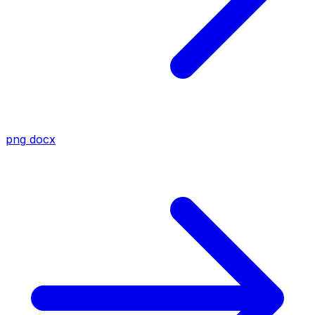
png
docx