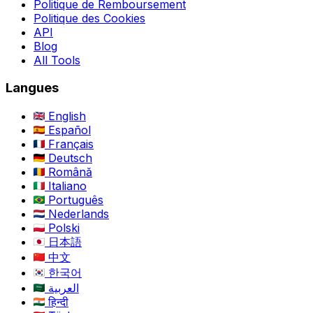
Politique de Remboursement
Politique des Cookies
API
Blog
All Tools
Langues
English
Español
Français
Deutsch
Română
Italiano
Português
Nederlands
Polski
日本語
中文
한국어
العربية
हिन्दी