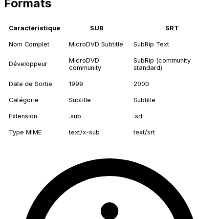
Formats
Caractéristique
SUB
SRT
Nom Complet
MicroDVD Subtitle
SubRip Text
MicroDVD
SubRip (community
Développeur
community
standard)
Date de Sortie
1999
2000
Catégorie
Subtitle
Subtitle
Extension
.sub
.srt
Type MIME
text/x-sub
text/srt