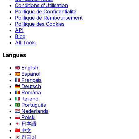
Conditions d'Utilisation
Politique de Confidentialité
Politique de Remboursement
Politique des Cookies
API
Blog
All Tools
Langues
English
Español
Français
Deutsch
Română
Italiano
Português
Nederlands
Polski
日本語
中文
한국어