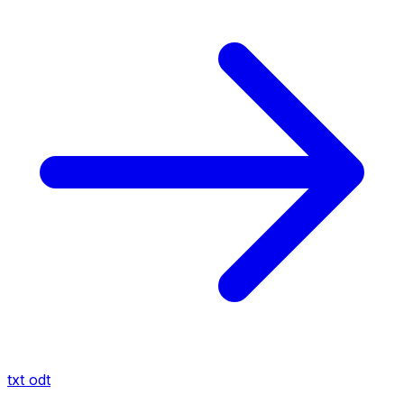
txt
odt