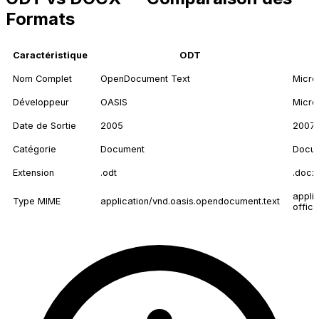
Formats
Caractéristique
ODT
Nom Complet
OpenDocument Text
Micro
Développeur
OASIS
Micro
Date de Sortie
2005
2007
Catégorie
Document
Docu
Extension
.odt
.docx
appli
Type MIME
application/vnd.oasis.opendocument.text
offic