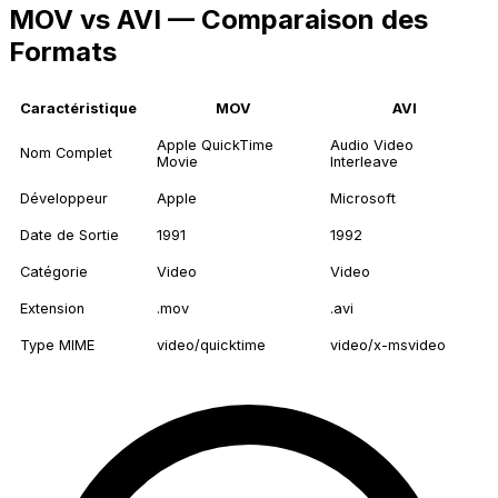
MOV vs AVI — Comparaison des
Formats
Caractéristique
MOV
AVI
Apple QuickTime
Audio Video
Nom Complet
Movie
Interleave
Développeur
Apple
Microsoft
Date de Sortie
1991
1992
Catégorie
Video
Video
Extension
.mov
.avi
Type MIME
video/quicktime
video/x-msvideo