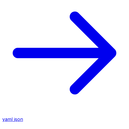
yaml
json