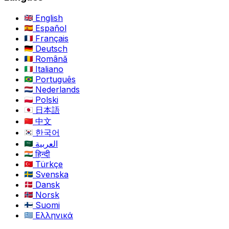
English
Español
Français
Deutsch
Română
Italiano
Português
Nederlands
Polski
日本語
中文
한국어
العربية
हिन्दी
Türkçe
Svenska
Dansk
Norsk
Suomi
Ελληνικά