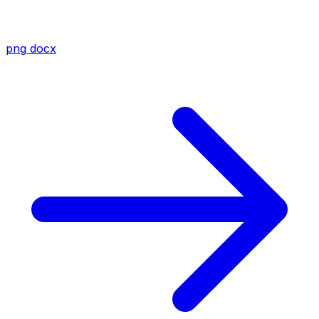
png
docx