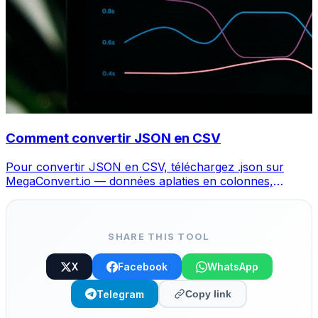
Comment convertir JSON en CSV
Pour convertir JSON en CSV, téléchargez .json sur
MegaConvert.io — données aplaties en colonnes,
gratuit, sans code.
SHARE THIS TOOL
X
Facebook
WhatsApp
Telegram
Copy link