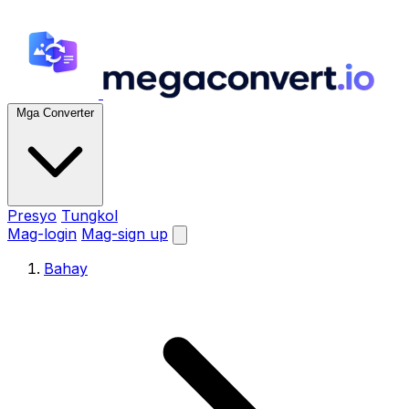
Mga Converter
Presyo
Tungkol
Mag-login
Mag-sign up
Bahay