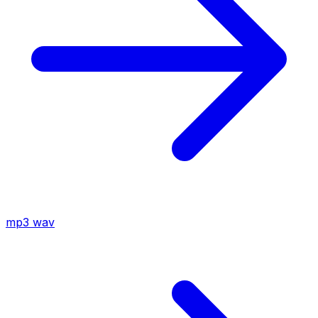
mp3
wav