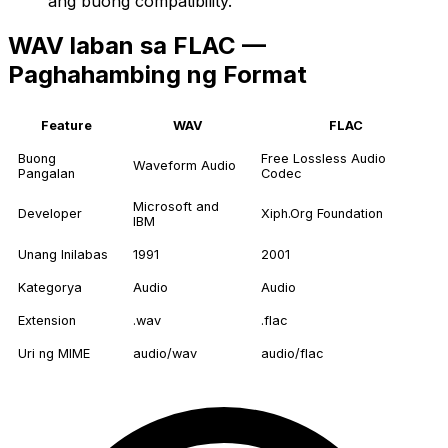
ang buong compatibility.
WAV laban sa FLAC —
Paghahambing ng Format
Feature
WAV
FLAC
Buong
Free Lossless Audio
Waveform Audio
Pangalan
Codec
Microsoft and
Developer
Xiph.Org Foundation
IBM
Unang Inilabas
1991
2001
Kategorya
Audio
Audio
Extension
.wav
.flac
Uri ng MIME
audio/wav
audio/flac