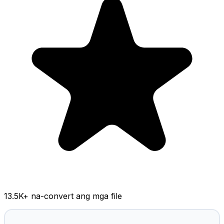
13.5K
+ na-convert ang mga file