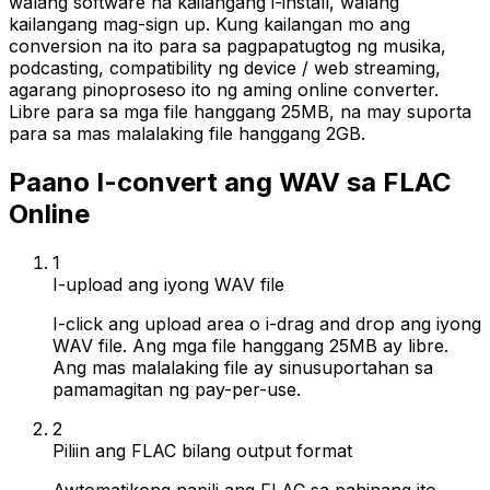
walang software na kailangang i-install, walang
kailangang mag-sign up. Kung kailangan mo ang
conversion na ito para sa pagpapatugtog ng musika,
podcasting, compatibility ng device / web streaming,
agarang pinoproseso ito ng aming online converter.
Libre para sa mga file hanggang 25MB, na may suporta
para sa mas malalaking file hanggang 2GB.
Paano I-convert ang WAV sa FLAC
Online
1
I-upload ang iyong WAV file
I-click ang upload area o i-drag and drop ang iyong
WAV file. Ang mga file hanggang 25MB ay libre.
Ang mas malalaking file ay sinusuportahan sa
pamamagitan ng pay-per-use.
2
Piliin ang FLAC bilang output format
Awtomatikong napili ang FLAC sa pahinang ito.