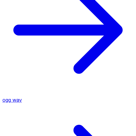
ogg
wav