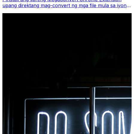
upang direktang mag-convert ng mga file mula sa iyong
browser toolbar. I-right-click ang anumang file upang i-
convert, i-access agad ang lahat ng tool mula sa
Chrome.