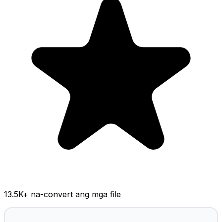
13.5K
+ na-convert ang mga file