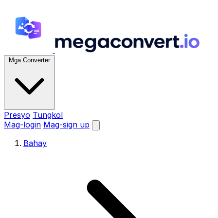
Mga Converter
Presyo
Tungkol
Mag-login
Mag-sign up
Bahay