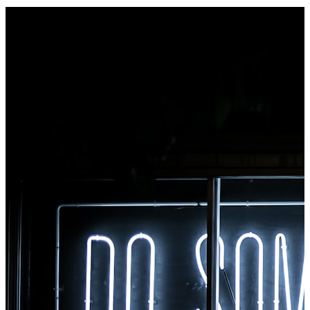
browser toolbar. I-right-click ang anumang file upang i-
convert, i-access agad ang lahat ng tool mula sa
Chrome.