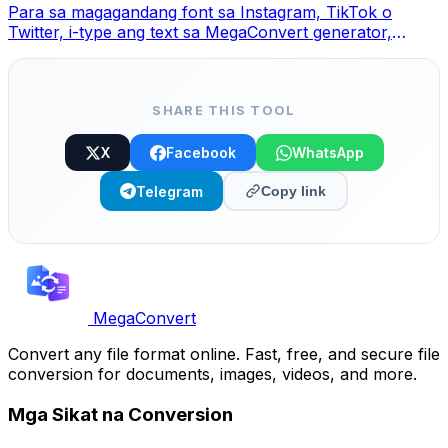
Para sa magagandang font sa Instagram, TikTok o
Twitter, i-type ang text sa MegaConvert generator,
pumili ng style at copy-paste.
SHARE THIS TOOL
X
Facebook
WhatsApp
Telegram
Copy link
MegaConvert
Convert any file format online. Fast, free, and secure file
conversion for documents, images, videos, and more.
Mga Sikat na Conversion