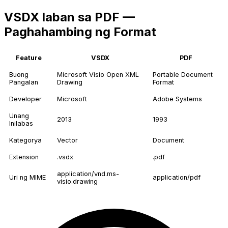
VSDX laban sa PDF —
Paghahambing ng Format
Feature
VSDX
PDF
Buong
Microsoft Visio Open XML
Portable Document
Pangalan
Drawing
Format
Developer
Microsoft
Adobe Systems
Unang
2013
1993
Inilabas
Kategorya
Vector
Document
Extension
.vsdx
.pdf
application/vnd.ms-
Uri ng MIME
application/pdf
visio.drawing