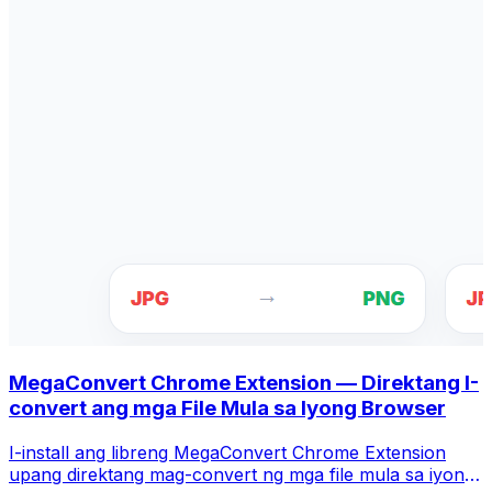
MegaConvert Chrome Extension — Direktang I-
convert ang mga File Mula sa Iyong Browser
I-install ang libreng MegaConvert Chrome Extension
upang direktang mag-convert ng mga file mula sa iyong