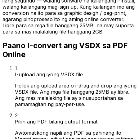
ilang segundo — walang software na kailangang i-install,
walang kailangang mag-sign up. Kung kailangan mo ang
conversion na ito para sa graphic design / pag-print,
agarang pinoproseso ito ng aming online converter.
Libre para sa mga file hanggang 25MB, na may suporta
para sa mas malalaking file hanggang 2GB.
Paano I-convert ang VSDX sa PDF
Online
1
I-upload ang iyong VSDX file
I-click ang upload area o i-drag and drop ang iyong
VSDX file. Ang mga file hanggang 25MB ay libre.
Ang mas malalaking file ay sinusuportahan sa
pamamagitan ng pay-per-use.
2
Piliin ang PDF bilang output format
Awtomatikong napili ang PDF sa pahinang ito.
Maaari mong i-adjust ang mga conversion settings