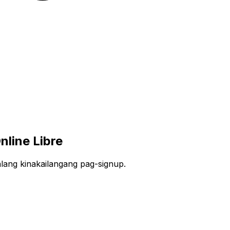
line Libre
alang kinakailangang pag-signup.