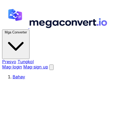
Mga Converter
Presyo
Tungkol
Mag-login
Mag-sign up
Bahay