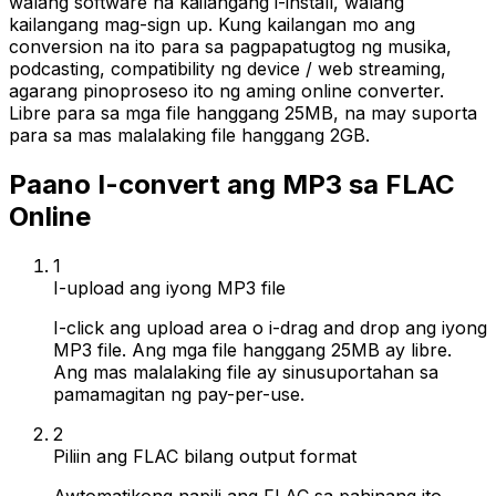
walang software na kailangang i-install, walang
kailangang mag-sign up. Kung kailangan mo ang
conversion na ito para sa pagpapatugtog ng musika,
podcasting, compatibility ng device / web streaming,
agarang pinoproseso ito ng aming online converter.
Libre para sa mga file hanggang 25MB, na may suporta
para sa mas malalaking file hanggang 2GB.
Paano I-convert ang MP3 sa FLAC
Online
1
I-upload ang iyong MP3 file
I-click ang upload area o i-drag and drop ang iyong
MP3 file. Ang mga file hanggang 25MB ay libre.
Ang mas malalaking file ay sinusuportahan sa
pamamagitan ng pay-per-use.
2
Piliin ang FLAC bilang output format
Awtomatikong napili ang FLAC sa pahinang ito.