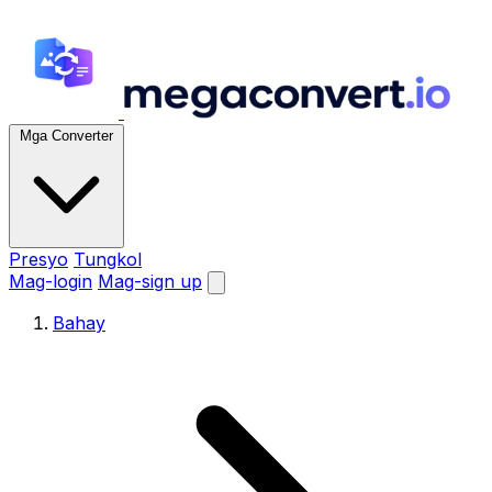
Mga Converter
Presyo
Tungkol
Mag-login
Mag-sign up
Bahay