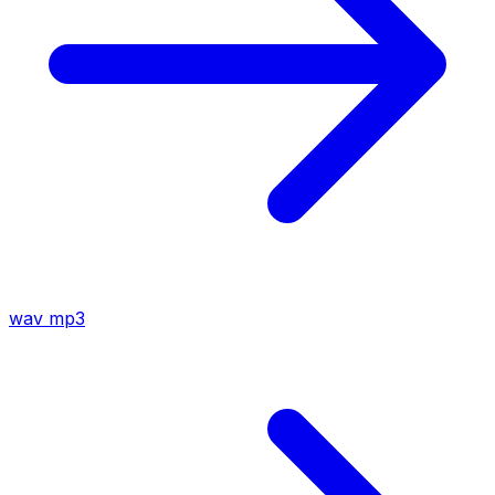
wav
mp3