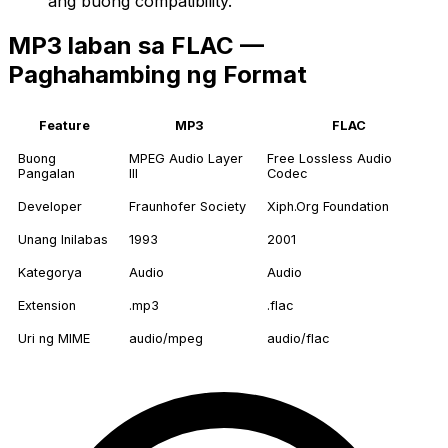
ang buong compatibility.
MP3 laban sa FLAC —
Paghahambing ng Format
Feature
MP3
FLAC
Buong
MPEG Audio Layer
Free Lossless Audio
Pangalan
III
Codec
Developer
Fraunhofer Society
Xiph.Org Foundation
Unang Inilabas
1993
2001
Kategorya
Audio
Audio
Extension
.mp3
.flac
Uri ng MIME
audio/mpeg
audio/flac