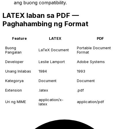
ang buong compatibility.
LATEX laban sa PDF —
Paghahambing ng Format
Feature
LATEX
PDF
Buong
Portable Document
LaTeX Document
Pangalan
Format
Developer
Leslie Lamport
Adobe Systems
Unang Inilabas
1984
1993
Kategorya
Document
Document
Extension
.latex
.pdf
application/x-
Uri ng MIME
application/pdf
latex