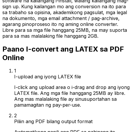
software na kailangang i-install, walang kailangang mag-
sign up. Kung kailangan mo ang conversion na ito para
sa trabaho sa opisina, akademikong pagsulat, mga legal
na dokumento, mga email attachment / pag-archive,
agarang pinoproseso ito ng aming online converter.
Libre para sa mga file hanggang 25MB, na may suporta
para sa mas malalaking file hanggang 2GB.
Paano I-convert ang LATEX sa PDF
Online
1
I-upload ang iyong LATEX file
I-click ang upload area o i-drag and drop ang iyong
LATEX file. Ang mga file hanggang 25MB ay libre.
Ang mas malalaking file ay sinusuportahan sa
pamamagitan ng pay-per-use.
2
Piliin ang PDF bilang output format
Awtomatikong napili ang PDF sa pahinang ito.