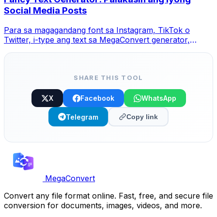
Social Media Posts
Para sa magagandang font sa Instagram, TikTok o
Twitter, i-type ang text sa MegaConvert generator,
pumili ng style at copy-paste.
SHARE THIS TOOL
X
Facebook
WhatsApp
Telegram
Copy link
MegaConvert
Convert any file format online. Fast, free, and secure file
conversion for documents, images, videos, and more.