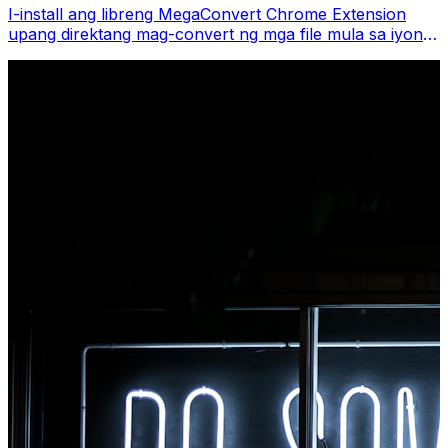
I-install ang libreng MegaConvert Chrome Extension
upang direktang mag-convert ng mga file mula sa iyong
browser toolbar. I-right-click ang anumang file upang i-
convert, i-access agad ang lahat ng tool mula sa
Chrome.