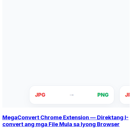
MegaConvert Chrome Extension — Direktang I-
convert ang mga File Mula sa Iyong Browser