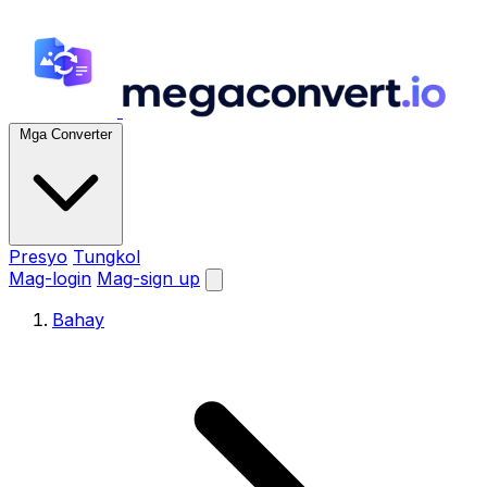
Mga Converter
Presyo
Tungkol
Mag-login
Mag-sign up
Bahay