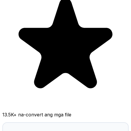
13.5K
+ na-convert ang mga file