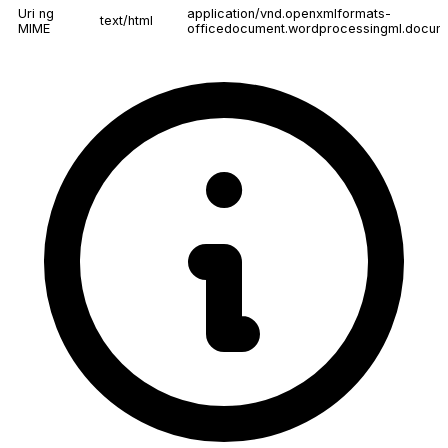
Uri ng
application/vnd.openxmlformats-
text/html
MIME
officedocument.wordprocessingml.docum