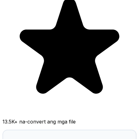
13.5K
+ na-convert ang mga file