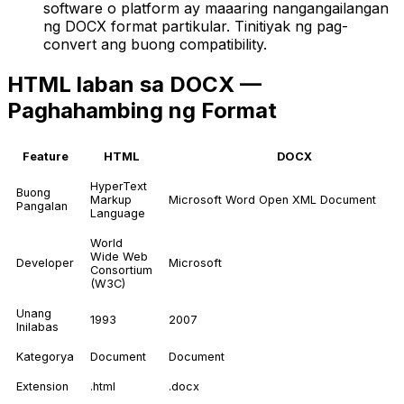
software o platform ay maaaring nangangailangan
ng DOCX format partikular. Tinitiyak ng pag-
convert ang buong compatibility.
HTML laban sa DOCX —
Paghahambing ng Format
Feature
HTML
DOCX
HyperText
Buong
Markup
Microsoft Word Open XML Document
Pangalan
Language
World
Wide Web
Developer
Microsoft
Consortium
(W3C)
Unang
1993
2007
Inilabas
Kategorya
Document
Document
Extension
.html
.docx