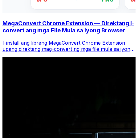
MegaConvert Chrome Extension — Direktang I-
convert ang mga File Mula sa Iyong Browser
I-install ang libreng MegaConvert Chrome Extension
upang direktang mag-convert ng mga file mula sa iyong
browser toolbar. I-right-click ang anumang file upang i-
convert, i-access agad ang lahat ng tool mula sa
Chrome.