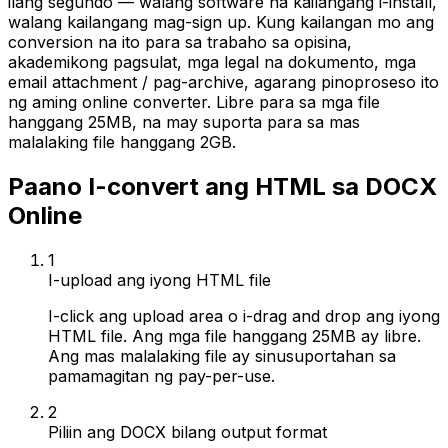
ilang segundo — walang software na kailangang i-install,
walang kailangang mag-sign up. Kung kailangan mo ang
conversion na ito para sa trabaho sa opisina,
akademikong pagsulat, mga legal na dokumento, mga
email attachment / pag-archive, agarang pinoproseso ito
ng aming online converter. Libre para sa mga file
hanggang 25MB, na may suporta para sa mas
malalaking file hanggang 2GB.
Paano I-convert ang HTML sa DOCX
Online
1
I-upload ang iyong HTML file
I-click ang upload area o i-drag and drop ang iyong
HTML file. Ang mga file hanggang 25MB ay libre.
Ang mas malalaking file ay sinusuportahan sa
pamamagitan ng pay-per-use.
2
Piliin ang DOCX bilang output format