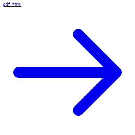
pdf
html