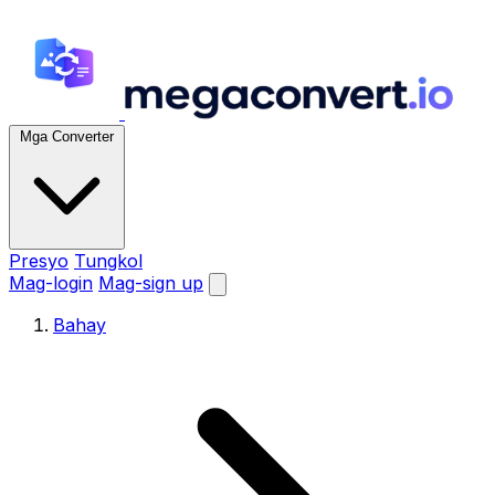
Mga Converter
Presyo
Tungkol
Mag-login
Mag-sign up
Bahay