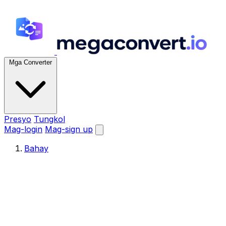
Mga Converter
Presyo
Tungkol
Mag-login
Mag-sign up
Bahay