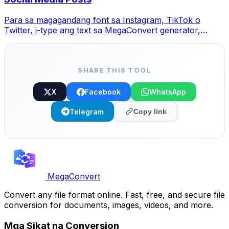
Para sa magagandang font sa Instagram, TikTok o
Twitter, i-type ang text sa MegaConvert generator,
pumili ng style at copy-paste.
SHARE THIS TOOL
X
Facebook
WhatsApp
Telegram
Copy link
MegaConvert
Convert any file format online. Fast, free, and secure file
conversion for documents, images, videos, and more.
Mga Sikat na Conversion