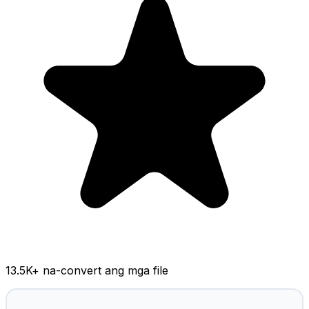
13.5K
+ na-convert ang mga file