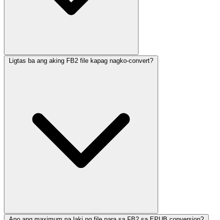
Ligtas ba ang aking FB2 file kapag nagko-convert?
Ano ang maximum na laki ng file para sa FB2 sa EPUB conversion?