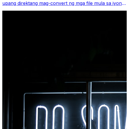
upang direktang mag-convert ng mga file mula sa iyong
browser toolbar. I-right-click ang anumang file upang i-
convert, i-access agad ang lahat ng tool mula sa
Chrome.