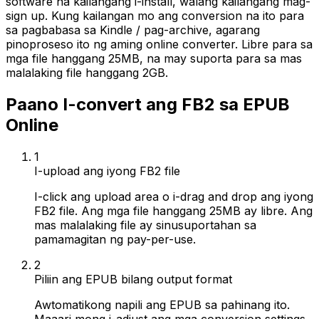
software na kailangang i-install, walang kailangang mag-
sign up. Kung kailangan mo ang conversion na ito para
sa pagbabasa sa Kindle / pag-archive, agarang
pinoproseso ito ng aming online converter. Libre para sa
mga file hanggang 25MB, na may suporta para sa mas
malalaking file hanggang 2GB.
Paano I-convert ang FB2 sa EPUB
Online
1
I-upload ang iyong FB2 file
I-click ang upload area o i-drag and drop ang iyong
FB2 file. Ang mga file hanggang 25MB ay libre. Ang
mas malalaking file ay sinusuportahan sa
pamamagitan ng pay-per-use.
2
Piliin ang EPUB bilang output format
Awtomatikong napili ang EPUB sa pahinang ito.
Maaari mong i-adjust ang mga conversion settings