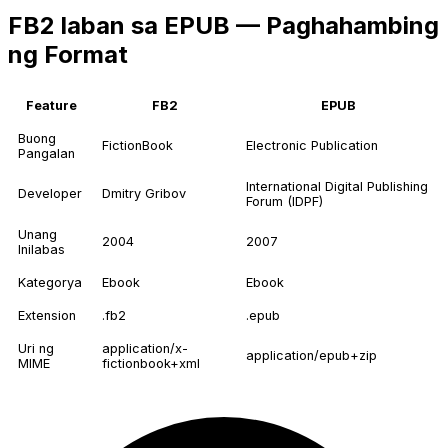
FB2 laban sa EPUB — Paghahambing
ng Format
Feature
FB2
EPUB
Buong
FictionBook
Electronic Publication
Pangalan
International Digital Publishing
Developer
Dmitry Gribov
Forum (IDPF)
Unang
2004
2007
Inilabas
Kategorya
Ebook
Ebook
Extension
.fb2
.epub
Uri ng
application/x-
application/epub+zip
MIME
fictionbook+xml