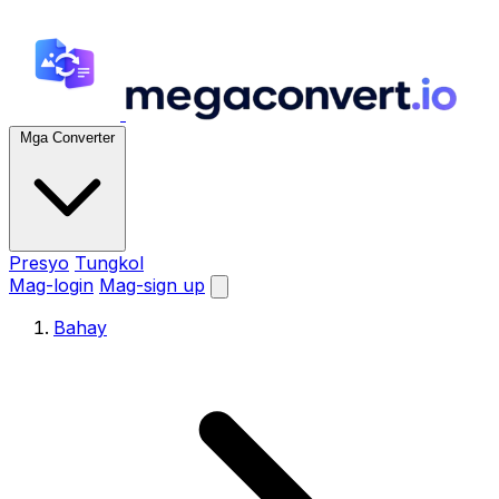
Mga Converter
Presyo
Tungkol
Mag-login
Mag-sign up
Bahay