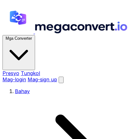
Mga Converter
Presyo
Tungkol
Mag-login
Mag-sign up
Bahay