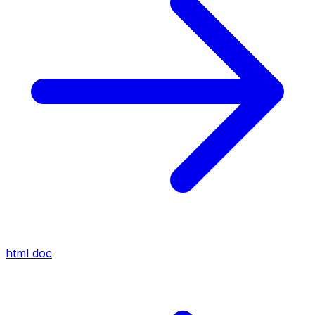
html
doc