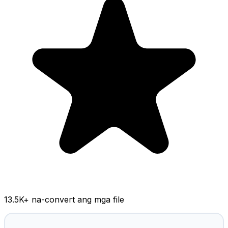
13.5K
+ na-convert ang mga file