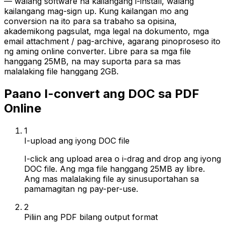
— walang software na kailangang i-install, walang
kailangang mag-sign up. Kung kailangan mo ang
conversion na ito para sa trabaho sa opisina,
akademikong pagsulat, mga legal na dokumento, mga
email attachment / pag-archive, agarang pinoproseso ito
ng aming online converter. Libre para sa mga file
hanggang 25MB, na may suporta para sa mas
malalaking file hanggang 2GB.
Paano I-convert ang DOC sa PDF
Online
1
I-upload ang iyong DOC file
I-click ang upload area o i-drag and drop ang iyong
DOC file. Ang mga file hanggang 25MB ay libre.
Ang mas malalaking file ay sinusuportahan sa
pamamagitan ng pay-per-use.
2
Piliin ang PDF bilang output format