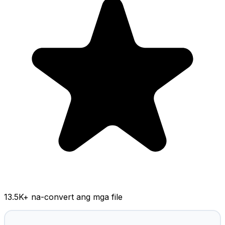
13.5K
+ na-convert ang mga file