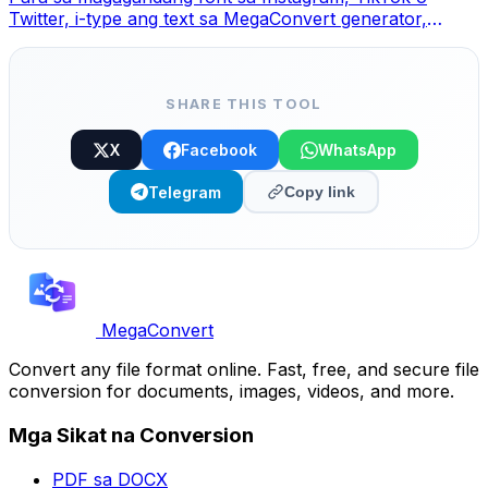
Twitter, i-type ang text sa MegaConvert generator,
pumili ng style at copy-paste.
SHARE THIS TOOL
X
Facebook
WhatsApp
Telegram
Copy link
MegaConvert
Convert any file format online. Fast, free, and secure file
conversion for documents, images, videos, and more.
Mga Sikat na Conversion
PDF sa DOCX