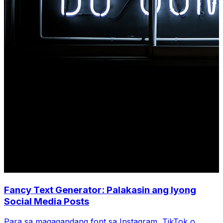
Fancy Text Generator: Palakasin ang Iyong
Social Media Posts
Para sa magagandang font sa Instagram, TikTok o