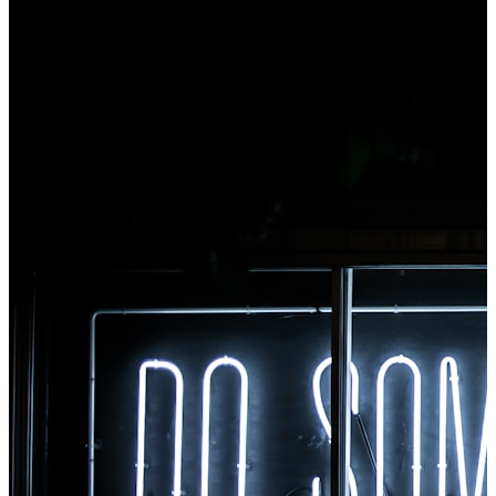
convert, i-access agad ang lahat ng tool mula sa
Chrome.