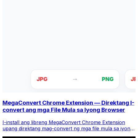
MegaConvert Chrome Extension — Direktang I-
convert ang mga File Mula sa Iyong Browser
I-install ang libreng MegaConvert Chrome Extension
upang direktang mag-convert ng mga file mula sa iyong
browser toolbar. I-right-click ang anumang file upang i-