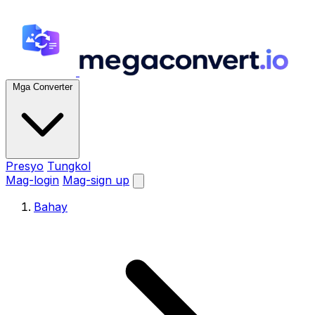
Mga Converter
Presyo
Tungkol
Mag-login
Mag-sign up
Bahay