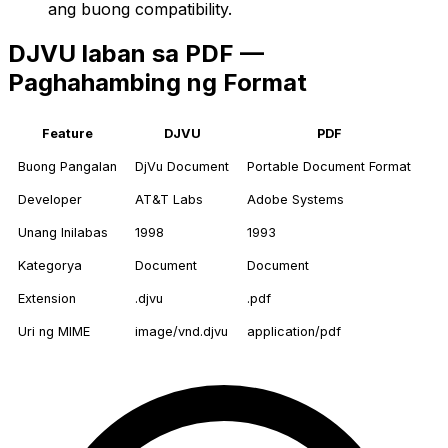
ang buong compatibility.
DJVU laban sa PDF —
Paghahambing ng Format
Feature
DJVU
PDF
Buong Pangalan
DjVu Document
Portable Document Format
Developer
AT&T Labs
Adobe Systems
Unang Inilabas
1998
1993
Kategorya
Document
Document
Extension
.djvu
.pdf
Uri ng MIME
image/vnd.djvu
application/pdf