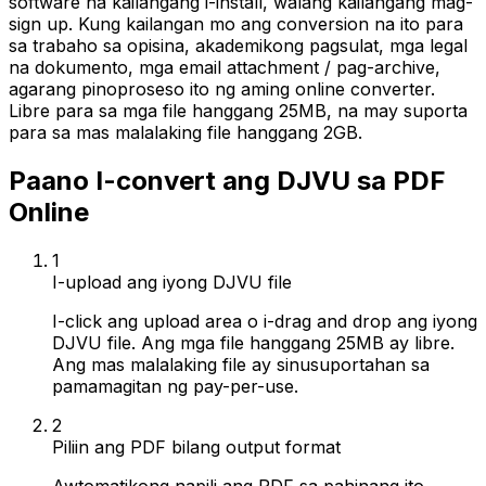
software na kailangang i-install, walang kailangang mag-
sign up. Kung kailangan mo ang conversion na ito para
sa trabaho sa opisina, akademikong pagsulat, mga legal
na dokumento, mga email attachment / pag-archive,
agarang pinoproseso ito ng aming online converter.
Libre para sa mga file hanggang 25MB, na may suporta
para sa mas malalaking file hanggang 2GB.
Paano I-convert ang DJVU sa PDF
Online
1
I-upload ang iyong DJVU file
I-click ang upload area o i-drag and drop ang iyong
DJVU file. Ang mga file hanggang 25MB ay libre.
Ang mas malalaking file ay sinusuportahan sa
pamamagitan ng pay-per-use.
2
Piliin ang PDF bilang output format
Awtomatikong napili ang PDF sa pahinang ito.